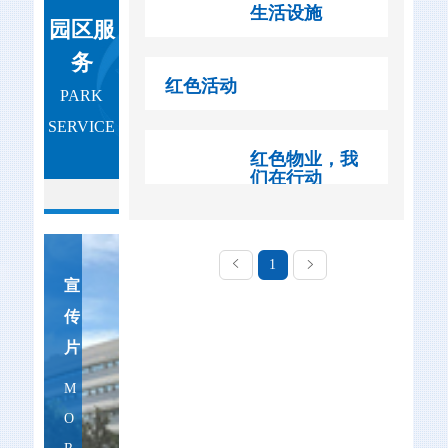
生活设施
园区服
医疗器械孵化器厂
务
房小景
红色活动
PARK
安全教育端午节彩
SERVICE
蛋端午节活动红色
红色物业，我
物业演讲红色阵地
们在行动
健康晨跑抗旱保苗
清理水草应急救人
物业服务与城市居
员工生物会支部主
民生活息息相关，
题活动志愿者服务
也是“民有所呼”的
1
队
重要领域。如何缓
宣
解居民、物业、社
传
区三方矛盾，同时
探索城市基层社会
片
治理现代化？今年
M
2月以来，武汉市
委创新提出推
O
进“红色物业”试点