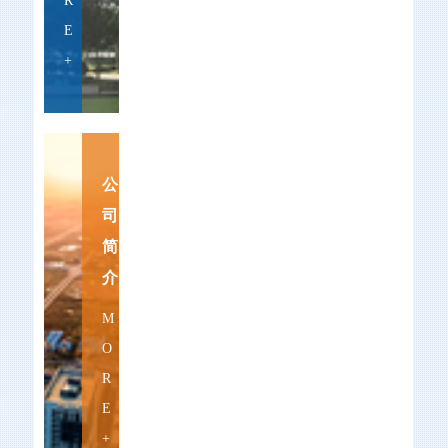
R
工作，作为实
施“红色引擎工
E
程”的重要探索。
+
过去一年在光谷联
合集团党委以及丽
岛物业党总支的带
领下，“丽岛物
业”深入推进“红色
公
引擎工程”，并于
2018年3月获得“武
司
汉市2017年度’红色
简
物业‘五星级企
业”的荣誉称号。
介
作为“丽岛物
M
O
R
E
+