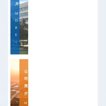
片
M
O
R
E
+
公
司
简
介
M