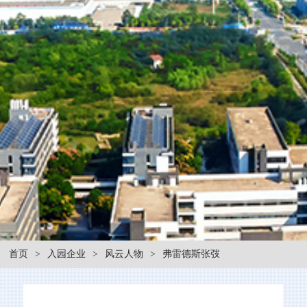
首页
>
入园企业
>
风云人物
>
弗雷德斯张弢