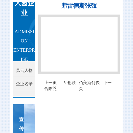
入园企
弗雷德斯张弢
业
ADMISSI
ON
ENTERPR
ISE
风云人物
上一页 :
互创联
佰美斯何俊 :
下一
企业名录
合陈茺
页
宣
传