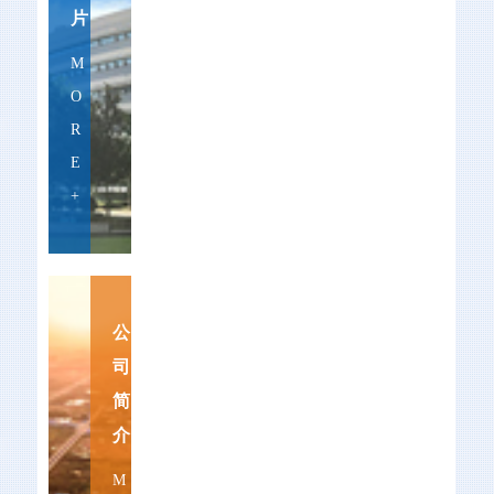
片
M
O
R
E
+
公
司
简
介
M