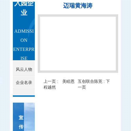
入园企
迈瑞黄海涛
业
ADMISSI
ON
ENTERPR
ISE
风云人物
上一页 :
美睦恩
互创联合陈茺 :
下
企业名录
程越然
一页
宣
传